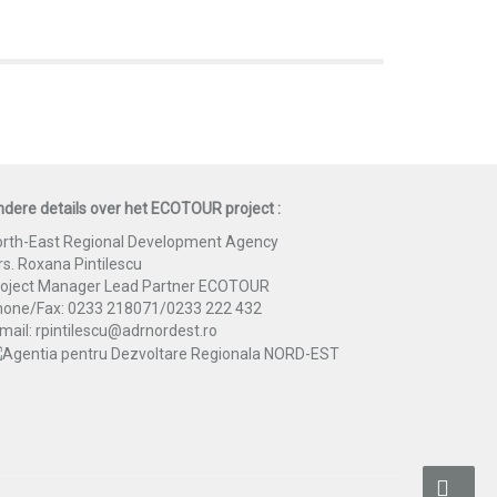
dere details over het ECOTOUR project :
rth-East Regional Development Agency
s. Roxana Pintilescu
roject Manager Lead Partner ECOTOUR
hone/Fax: 0233 218071/0233 222 432
mail: rpintilescu@adrnordest.ro