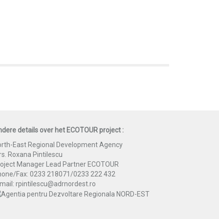
dere details over het ECOTOUR project :
rth-East Regional Development Agency
s. Roxana Pintilescu
roject Manager Lead Partner ECOTOUR
hone/Fax: 0233 218071/0233 222 432
mail: rpintilescu@adrnordest.ro