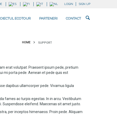
LOGIN
SIGN UP
OIECTUL ECOTOUR
PARTENERI
CONTACT
HOME
SUPPORT
iquam erat volutpat. Praesent ipsum pede, pretium
s dui mi porta pede. Aenean et pede quis est
disse dapibus ullamcorper pede. Vivamus ligula
da fames ac turpis egestas. In in arcu. Vestibulum
ti. Suspendisse eleifend. Maecenas sit amet justo.
 nostra, per inceptos himenaeos. Proin pede. Aliquam