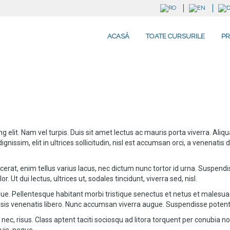
ACASĂ
TOATE CURSURILE
PR
g elit. Nam vel turpis. Duis sit amet lectus ac mauris porta viverra. Al
nissim, elit in ultrices sollicitudin, nisl est accumsan orci, a venenati
acerat, enim tellus varius lacus, nec dictum nunc tortor id urna. Suspen
r. Ut dui lectus, ultrices ut, sodales tincidunt, viverra sed, nisl.
que. Pellentesque habitant morbi tristique senectus et netus et malesua
lisis venenatis libero. Nunc accumsan viverra augue. Suspendisse poten
 nec, risus. Class aptent taciti sociosqu ad litora torquent per conubia