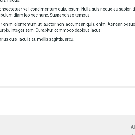
quis, neque.
 consectetuer vel, condimentum quis, ipsum. Nulla quis neque eu sapien 
stibulum diam leo nec nunc. Suspendisse tempus.
tor enim, elementum ut, auctor non, accumsan quis, enim. Aenean posuere 
a turpis. Integer sem. Curabitur commodo dapibus lacus.
s quis, iaculis at, mollis sagittis, arcu.
Al