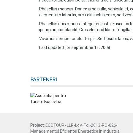
neque tortor, euismod ac, eleifend quis, tincidunt 
Phasellus rhoncus. Donec urna nulla, vehicula et,
elementum lobortis, arcu elit luctus enim, sed ve
Phasellus quis mauris. Integer eu justo. Fusce tor
ipsum auctor blandit. Cras eleifend libero fringill
Vivamus semper auctor turpis. Sed ipsum lacus, variu
Last updated: joi, septembrie 11, 2008
PARTENERI
Proiect:
ECOTOUR- LLP-LdV-ToI-2013-RO-026-
Managementul Eficientei Energetice in industria