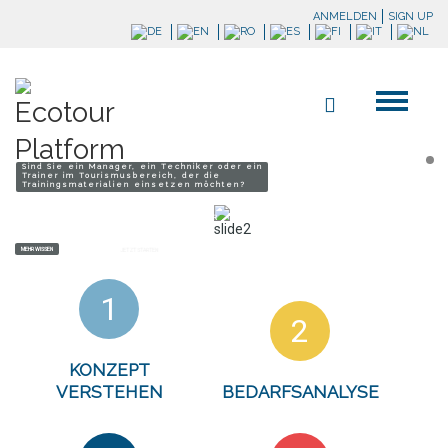
ANMELDEN
SIGN UP
Sind Sie ein Manager, ein Techniker oder ein
Trainer im Tourismusbereich, der die
Trainingsmaterialien einsetzen möchten?
MÖCHTEN SIE SPEZIELLE KENNTNISSE ALS ENERGIEMANAGER
IM TOURISMUSBEREICH BEKOMMEN?
MEHR WISSEN
JETZT STARTEN
1
2
KONZEPT
VERSTEHEN
BEDARFSANALYSE