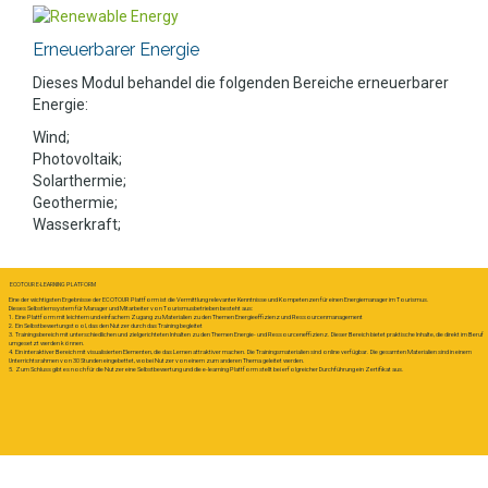
Erneuerbarer Energie
Dieses Modul behandel die folgenden Bereiche erneuerbarer
Energie:
Wind;
Photovoltaik;
Solarthermie;
Geothermie;
Wasserkraft;
ECOTOUR E-LEARNING PLATFORM
Eine der wichtigsten Ergebnisse der ECOTOUR Plattform ist die Vermittlung relevanter Kenntnisse und Kompetenzen für einen Energiemanager im Tourismus.
Dieses Selbstlernsystem für Manager und Mitarbeiter von Tourismusbetrieben besteht aus:
1. Eine Plattform mit leichtem und einfachem Zugang zu Materialien zu den Themen Energieeffizienz und Ressourcenmanagement
2. Ein Selbstbewertungstool, das den Nutzer durch das Training begleitet
3. Trainingsbereich mit unterschiedlichen und zielgerichteten Inhalten zu den Themen Energie- und Ressourceneffizienz. Dieser Bereich bietet praktische Inhalte, die direkt im Beruf
umgesetzt werden können.
4. Ein interaktiver Bereich mit visualisierten Elementen, die das Lernen attraktiver machen. Die Trainingsmaterialien sind online verfügbar. Die gesamten Materialien sind in einem
Unterrichtsrahmen von 30 Stunden eingebettet, wobei Nutzer von einem zum anderen Thema geleitet werden.
5. Zum Schluss gibt es noch für die Nutzer eine Selbstbewertung und die e-learning Plattform stellt bei erfolgreicher Durchführung ein Zertifikat aus.