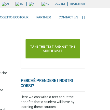
ACCEDI
REGISTRATI
OGETTO ECOTOUR
PARTNER
CONTACT US
TAKE THE TEST AND GET THE
CERTIFICATE
tiche.
PERCHÉ PRENDERE I NOSTRI
CORSI?
de
Here we can write a text about the
benefits that a student will have by
learning these courses.
a di