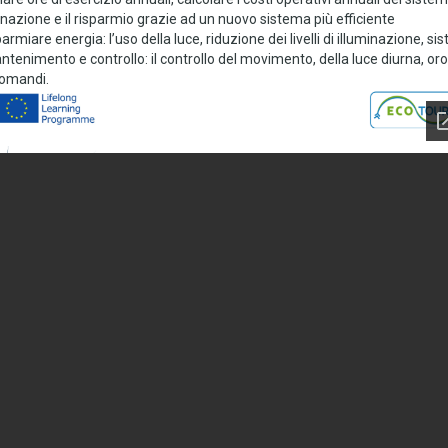
inazione e il risparmio grazie ad un nuovo sistema più efficiente
parmiare energia: l’uso della luce, riduzione dei livelli di illuminazione, si
ntenimento e controllo: il controllo del movimento, della luce diurna, oro
comandi.