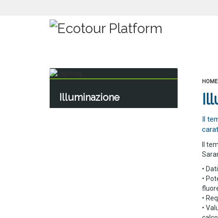
HOME
Il
Illuminazione
Il te
carat
Il te
Saran
• Dat
• Pot
fluor
• Req
• Val
calco