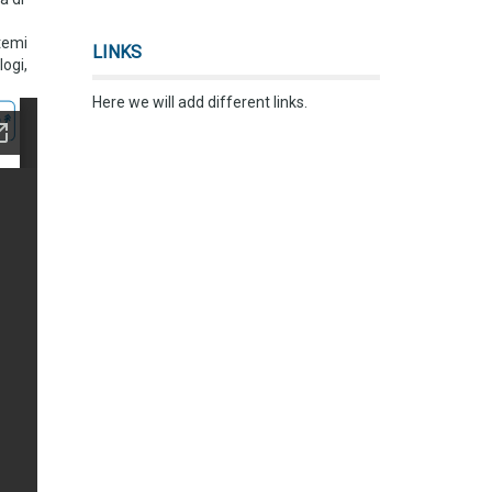
stemi
LINKS
logi,
Here we will add different links.