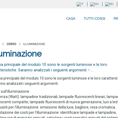
CASA
TUTTI I CORSI
PR
CORSO
ILLUMINAZIONE
luminazione
ma principale del modulo 10 sono le sorgenti luminose e le loro
teristiche. Saranno analizzati i seguenti argomenti: • …
ma principale del modulo 10 sono le sorgenti luminose e le loro caratteris
no analizzati i seguenti argomenti:
i sull’illuminazione
enza (Watt): lampadine tradizionali, lampade fluorescenti lineari, lampa
escenti compatte, lampade fluorescenti di nuova generazione, luci a led
uisiti per l’illuminazione: emissione della luce, bagliore, resa cromatica.
utazione dei costi per l’illuminazione: identificare lampade e lampadine,
lare ore di esercizio annuali, calcolare i costi operativi annuali del sistem