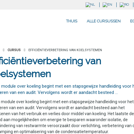
THUIS
ALLE CURSUSSEN
E
CURSUS
EFFICIËNTIEVERBETERING VAN KOELSYSTEMEN
ficiëntieverbetering van
oelsystemen
 module over koeling begint met een stapsgewijze handleiding voor 
oeren van een audit. Vervolgens wordt er aandacht besteed …
module over koeling begint met een stapsgewijze handleiding voor het
eren van een audit. Vervolgens wordt er aandacht besteed aan het
enen van het verbruik en verlies door middel van koeling. Het laatste dee
d aan mogelijkheden om energie te besparen waaronder isolatie, de
ndering van restwarmte veroorzaakt door verlichting, verbetering van 
amping en optimalisering van de condensatietemperatuur.