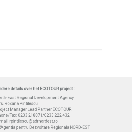
dere details over het ECOTOUR project :
rth-East Regional Development Agency
s. Roxana Pintilescu
roject Manager Lead Partner ECOTOUR
hone/Fax: 0233 218071/0233 222 432
mail: rpintilescu@adrnordest.ro