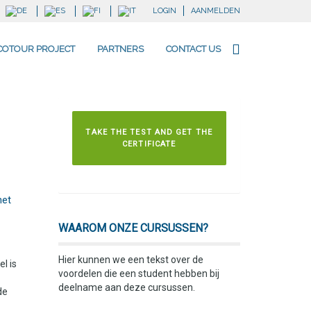
LOGIN
AANMELDEN
COTOUR PROJECT
PARTNERS
CONTACT US
TAKE THE TEST AND GET THE
CERTIFICATE
het
WAAROM ONZE CURSUSSEN?
Hier kunnen we een tekst over de
l is
voordelen die een student hebben bij
deelname aan deze cursussen.
de