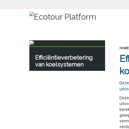
HOME
Ef
Efficiëntieverbetering
van koelsystemen
k
Deze
uitv
Deze 
uitvo
berek
gewij
vermi
verd