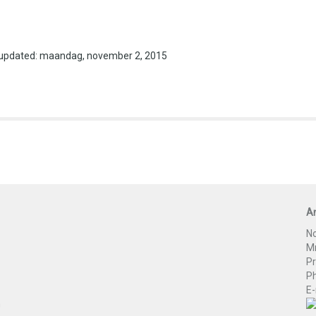
 updated: maandag, november 2, 2015
An
No
Mr
P
P
E-
n