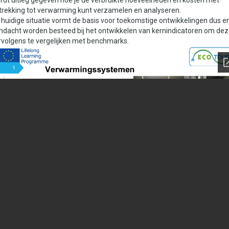
rdt uitleg gegeven hoe je de verbruikte hoeveelheden en kosten met
trekking tot verwarming kunt verzamelen en analyseren.
 huidige situatie vormt de basis voor toekomstige ontwikkelingen dus er
ndacht worden besteed bij het ontwikkelen van kernindicatoren om dez
rvolgens te vergelijken met benchmarks.