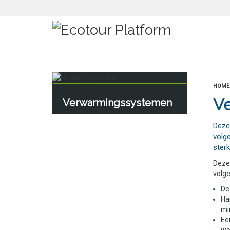
HOME
V
Verwarmingssystemen
Deze
volg
sterk
Deze
volg
De
Ha
mi
Ee